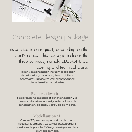
Complete design package
This service is on request, depending on the
client's needs. This package includes the
three services, namely EDESIGN, 3D
modeling and technical plans.
Planche de conception incluant la sélection
de coloration, matériaux, finis, mobiliers,
accessoires, luminaires, etc. a
ccompagnée
d'une liste d'achat détaillée.
Plans et élévations
Nous réalisons des plans et élévations selon vos
besoins : d’aménagement, de démolition, de
construction, électrique et/ou
de plomberie.
Modélisation 3D
Vues en 3D pour vous permettre de mieux
visualiser le concept. Ce service est seulement
offert avec la planche E-Design ainsi que les plans
d'aménagement.