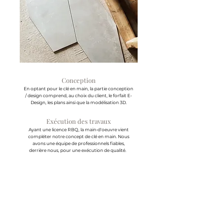
Conception
En optant pour le clé en main, la partie conception
/ design comprend, au choix du client, le forfait E-
D
esign, les plans ainsi que la modélisation 3D.
Exécution des travaux
Ayant une licence RBQ, la main-d'oeuvre vient
compléter notre concept de clé en main. Nous
avons une équipe de professionnels fiables,
derrière nous, pour une exécution de qualité.
Complete design package
This service is on request, depending on the
client's needs. This package includes the
three services, namely EDESIGN, 3D